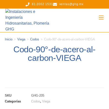
81 2002 1531
ventas@ghg.mx
Inicio
>
Viega
>
Codos
>
Codo-90°-de-acero-al-carbon-VIEGA
Codo-90°-de-acero-al-
carbon-VIEGA
SKU
GHG-205
Categorías
Codos
,
Viega