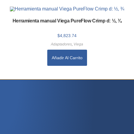
Herramienta manual Viega PureFlow Crimp d: ½, ¾
$
4,823.74
Adaptadores
,
Viega
Añadir Al Carrito