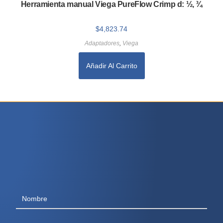
Herramienta manual Viega PureFlow Crimp d: ½, ¾
$
4,823.74
Adaptadores
,
Viega
Añadir Al Carrito