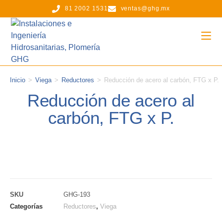
81 2002 1531
ventas@ghg.mx
Inicio
>
Viega
>
Reductores
>
Reducción de acero al carbón, FTG x P.
Reducción de acero al
carbón, FTG x P.
SKU
GHG-193
Categorías
Reductores
,
Viega