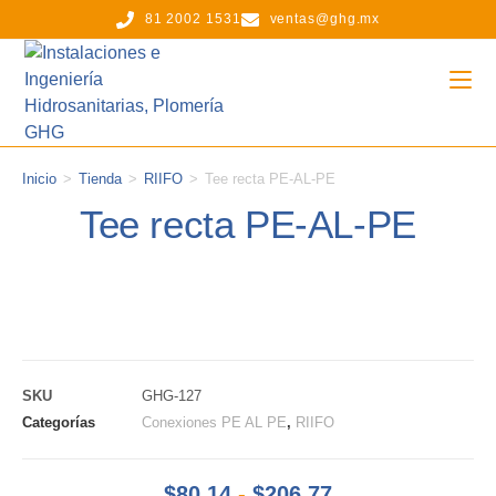
81 2002 1531
ventas@ghg.mx
Inicio
>
Tienda
>
RIIFO
>
Tee recta PE-AL-PE
Tee recta PE-AL-PE
SKU
GHG-127
Categorías
Conexiones PE AL PE
,
RIIFO
$
80.14
-
$
206.77