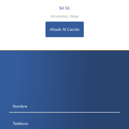
$
4.56
Accesorios
,
Viega
Añadir Al Carrito