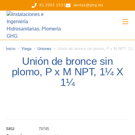
81 2002 1531
ventas@ghg.mx
Inicio
>
Viega
>
Uniones
>
Unión de bronce sin plomo, P x M NPT, 1¼
Unión de bronce sin
plomo, P x M NPT, 1¼ X
1¼
SKU
79745